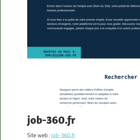
job-360.fr
Site web :
job-360.fr